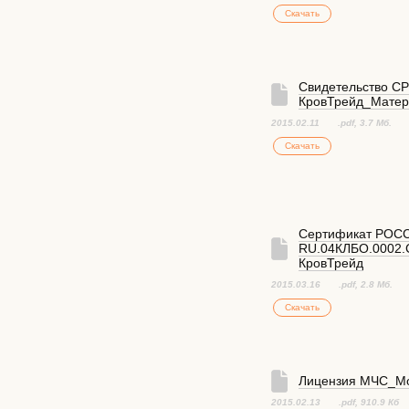
Скачать
Свидетельство С
КровТрейд_Мате
2015.02.11
.pdf
, 3.7 Мб.
Скачать
Cертификат POC
RU.04КЛБО.0002.
КровТрейд
2015.03.16
.pdf
, 2.8 Мб.
Скачать
Лицензия МЧС_Мо
2015.02.13
.pdf
, 910.9 Кб