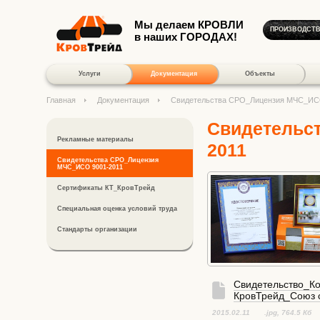
Мы делаем КРОВЛИ
ПРОИЗВОДСТ
в наших ГОРОДАХ!
Услуги
Документация
Объекты
Главная
Документация
Свидетельства СРО_Лицензия МЧС_ИС
Свидетельс
Рекламные материалы
2011
Свидетельства СРО_Лицензия
МЧС_ИСО 9001-2011
Сертификаты КТ_КровТрейд
Специальная оценка условий труда
Стандарты организации
Свидетельство_К
КровТрейд_Союз 
2015.02.11
.jpg
, 764.5 Кб